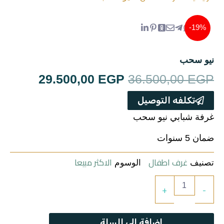
ترابيزات
جزامات
19%-
غرف اطفال
نيو سحب
السعر
السعر
29.500,00
EGP
36.500,00
EGP
سفره
الأصلي
الحالي
تكلفه التوصيل
غرف نوم
هو:
هو:
غرفة شبابي نيو سحب
00,00 EGP.
36.500,00 EGP.
ضمان 5 سنوات
ركنه
غرف اطفال
الاكثر مبيعا
تصنيف
الوسوم
مراتب
كمية
+
-
نيو
ترابيزة استانلس
سحب
إضافة إلى السلة