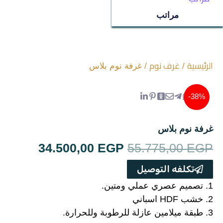
ترابيزات
مراتب
جزامات
غرف اطفال
الرئيسية
غرف نوم
/
/ غرفة نوم بلاس
سفره
38%-
غرف نوم
غرفة نوم بلاس
ركنه
السعر
السعر
34.500,00
EGP
55.775,00
EGP
الأصلي
الحالي
مراتب
تكلفه التوصيل
هو:
هو:
1. تصميم عصري عملي ومتين.
ترابيزة استانلس
2. خشب HDF اسباني
00,00 EGP.
55.775,00 EGP.
3. طبقة ميلامين عازلة للرطوبة وللحرارة.