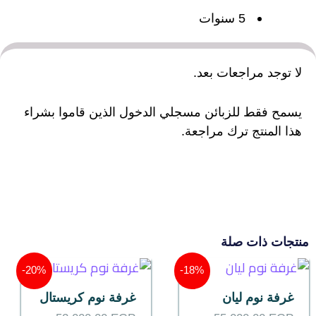
5 سنوات
لا توجد مراجعات بعد.
يسمح فقط للزبائن مسجلي الدخول الذين قاموا بشراء
هذا المنتج ترك مراجعة.
منتجات ذات صلة
السعر
السعر
السعر
السعر
20%-
18%-
الحالي
الأصلي
الحالي
الأصلي
هو:
هو:
هو:
هو:
غرفة نوم ليان
غرفة نوم كريستال
52.000,00 EGP.
41.500,00 EGP.
55.000,00 EGP.
45.000,00 EGP.