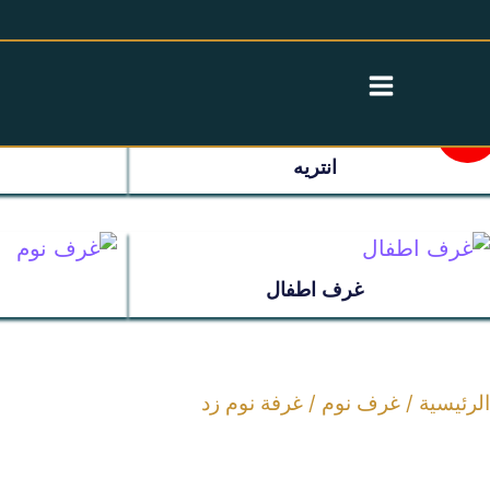
خطي
لى
عروض سريه
لمحتوى
عن الشركة
مية
23%-
اتمام الطلب
رفة
وم
ترابيزات
جزا
انتريه
د
غرف اطفال
غرف نوم
ر
مراتب
تراب
غرف اطفال
عروض سريه
عن الشركة
الرئيسية
/
غرف نوم
/ غرفة نوم زد
تواصل معنا