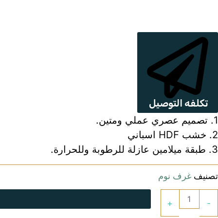
اتمام الطلب
انتريه
ترابيزات
تكلفه التوصيل
جزامات
1. تصميم عصري عملي ومتين.
غرف اطفال
2. خشب HDF اسباني
3. طبقة ميلامين عازلة للرطوبة وللحرارة.
سفره
تصنيف
غرف نوم
غرف نوم
+
-