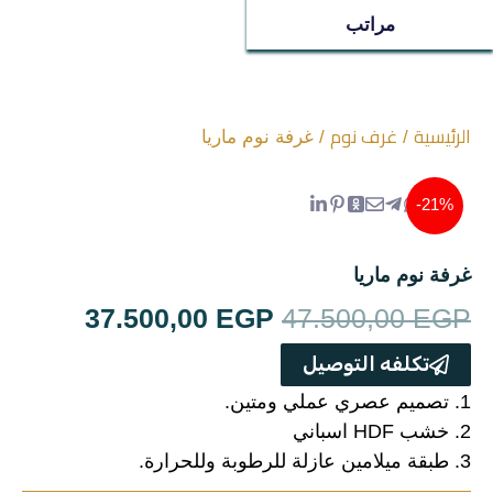
ترابيزات
مراتب
جزامات
غرف اطفال
الرئيسية
غرف نوم
/
/ غرفة نوم ماريا
سفره
21%-
غرف نوم
غرفة نوم ماريا
ركنه
السعر
السعر
37.500,00
EGP
47.500,00
EGP
الأصلي
الحالي
تكلفه التوصيل
مراتب
هو:
هو:
1. تصميم عصري عملي ومتين.
ترابيزة استانلس
2. خشب HDF اسباني
00,00 EGP.
47.500,00 EGP.
3. طبقة ميلامين عازلة للرطوبة وللحرارة.