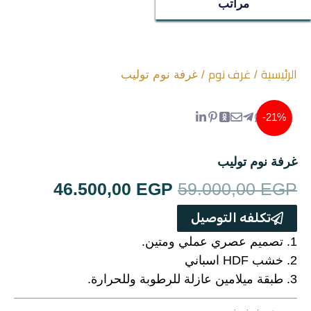
ترابيزات
مراتب
جزامات
الرئيسية
غرف نوم
/
/ غرفة نوم توليب
غرف اطفال
سفره
21%-
غرف نوم
غرفة نوم توليب
السعر
السعر
46.500,00
EGP
59.000,00
EGP
ركنه
الأصلي
الحالي
تكلفه التوصيل
مراتب
هو:
هو:
1. تصميم عصري عملي ومتين.
2. خشب HDF اسباني
00,00 EGP.
59.000,00 EGP.
ترابيزة استانلس
3. طبقة ميلامين عازلة للرطوبة وللحرارة.