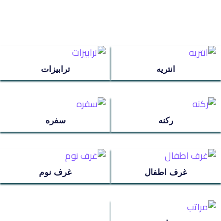
مراتب
ترابيزة استانلس
انتريه
ترابيزات
عروض سريه
عن الشركة
ركنه
سفره
تواصل معنا
اتمام الطلب
غرف اطفال
غرف نوم
انتريه