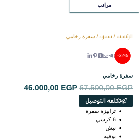
ترابيزات
مراتب
جزامات
غرف اطفال
الرئيسية
سفره
/
/ سفرة رخامي
سفره
32%-
غرف نوم
سفرة رخامي
ركنه
السعر
السعر
46.000,00
EGP
67.500,00
EGP
الأصلي
الحالي
تكلفه التوصيل
مراتب
هو:
هو:
ترابيزة سفرة
6 كرسي
00,00 EGP.
67.500,00 EGP.
ترابيزة استانلس
نيش
بوفيه