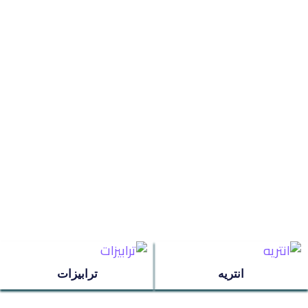
ترابيزات
جزامات
غرف اطفال
سفره
غرف نوم
ركنه
انتريه
ترابيزات