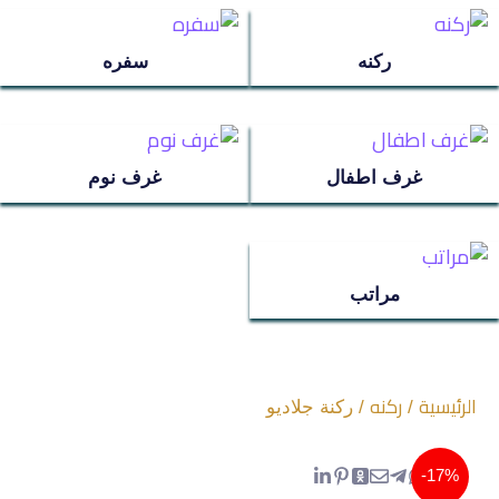
مراتب
ركنه
سفره
ترابيزة استانلس
غرف اطفال
غرف نوم
عروض سريه
عن الشركة
مراتب
تواصل معنا
اتمام الطلب
الرئيسية
ركنه
/
/ ركنة جلاديو
انتريه
17%-