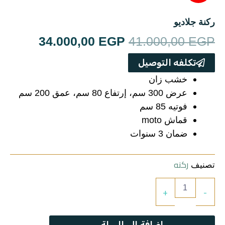
ترابيزات
ركنة جلاديو
جزامات
السعر
السعر
34.000,00
EGP
41.000,00
EGP
غرف اطفال
الأصلي
الحالي
تكلفه التوصيل
هو:
هو:
خشب زان
سفره
عرض 300 سم، إرتفاع 80 سم، عمق 200 سم
00,00 EGP.
41.000,00 EGP.
فوتيه 85 سم
غرف نوم
قماش moto
ضمان 3 سنوات
ركنه
ركنه
تصنيف
مراتب
كمية
+
-
ركنة
ترابيزة استانلس
جلاديو
إضافة إلى السلة