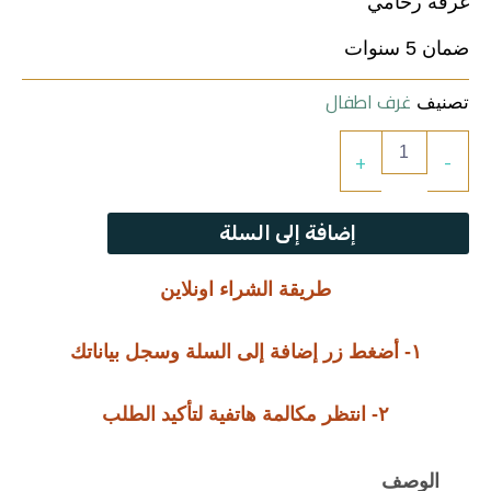
ترابيزات
غرفة رخامي
00,00 EGP.
45.000,00 EGP.
ضمان 5 سنوات
جزامات
غرف اطفال
تصنيف
غرف اطفال
كمية
+
-
رخامي
سفره
إضافة إلى السلة
غرف نوم
طريقة الشراء اونلاين
ركنه
١- أضغط زر إضافة إلى السلة وسجل بياناتك
مراتب
٢- انتظر مكالمة هاتفية لتأكيد الطلب
ترابيزة استانلس
الوصف