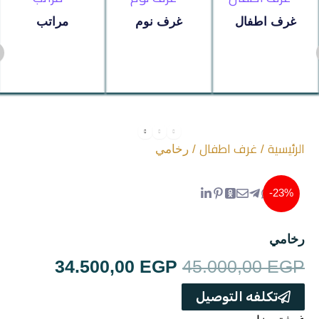
مراتب
غرف اطفال
غرف نوم
مراتب
ترابيزة استانلس
عروض سريه
الرئيسية
غرف اطفال
/
/ رخامي
عن الشركة
23%-
تواصل معنا
اتمام الطلب
رخامي
السعر
السعر
34.500,00
EGP
45.000,00
EGP
انتريه
الأصلي
الحالي
تكلفه التوصيل
هو:
هو: