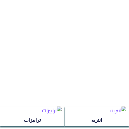
ترابيزات
جزامات
غرف اطفال
سفره
غرف نوم
ركنه
انتريه
ترابيزات