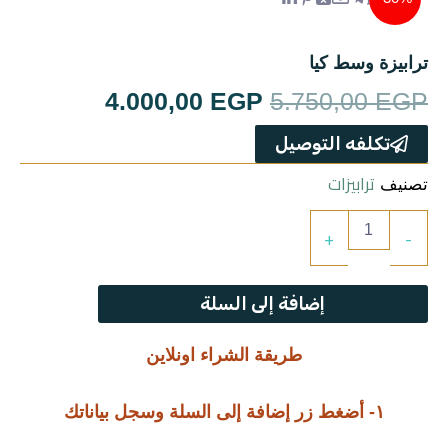
ترابيزات
جزامات
ترابيزة وسط كيا
السعر
السعر
4.000,00
EGP
5.750,00
EGP
غرف اطفال
الأصلي
الحالي
تكلفه التوصيل
سفره
هو:
هو:
ترابيزات
تصنيف
4.000,00 EGP.
5.750,00 EGP.
كمية
غرف نوم
+
-
ترابيزة
وسط
ركنه
كيا
إضافة إلى السلة
مراتب
طريقة الشراء اونلاين
ترابيزة استانلس
١- أضغط زر إضافة إلى السلة وسجل بياناتك