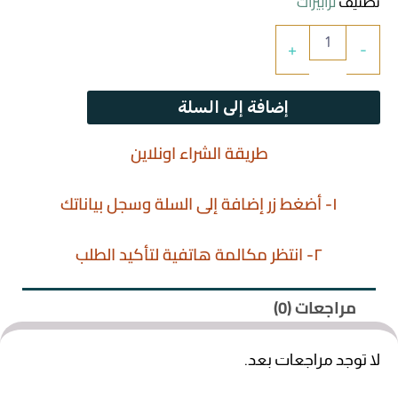
ترابيزات
ترابيزات
تصنيف
كمية
+
-
جزامات
ترابيزة
جانبية
مينو
غرف اطفال
إضافة إلى السلة
طريقة الشراء اونلاين
سفره
١- أضغط زر إضافة إلى السلة وسجل بياناتك
غرف نوم
ركنه
٢- انتظر مكالمة هاتفية لتأكيد الطلب
مراتب
مراجعات (0)
ترابيزة استانلس
لا توجد مراجعات بعد.