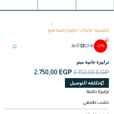
مراتب
ترابيزة استانلس
الرئيسية
ترابيزات
/
/ ترابيزة جانبية مينو
عروض سريه
27%-
عن الشركة
ترابيزة جانبية مينو
تواصل معنا
السعر
السعر
2.750,00
EGP
3.750,00
EGP
الأصلي
الحالي
تكلفه التوصيل
اتمام الطلب
هو:
هو:
ترابيزة جانبية
2.750,00 EGP.
3.750,00 EGP.
انتريه
خشب طبيعي