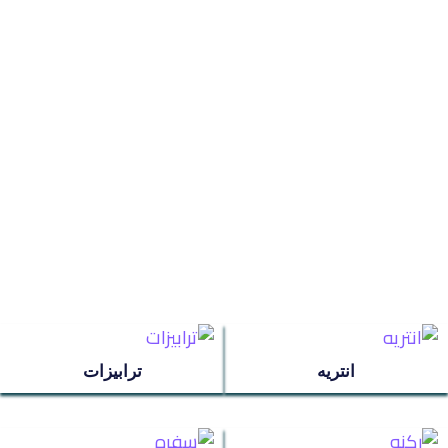
ترابيزات
جزامات
غرف اطفال
سفره
غرف نوم
انتريه
ترابيزات
ركنه