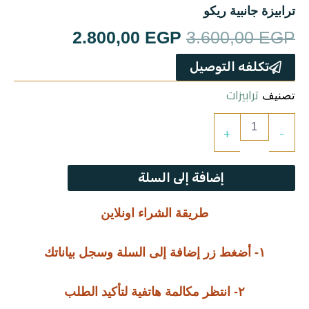
ترابيزات
ترابيزة جانبية ريكو
السعر
السعر
2.800,00
EGP
3.600,00
EGP
جزامات
الأصلي
الحالي
تكلفه التوصيل
غرف اطفال
هو:
هو:
ترابيزات
تصنيف
2.800,00 EGP.
3.600,00 EGP.
سفره
كمية
+
-
ترابيزة
جانبية
غرف نوم
ريكو
إضافة إلى السلة
ركنه
طريقة الشراء اونلاين
مراتب
١- أضغط زر إضافة إلى السلة وسجل بياناتك
ترابيزة استانلس
٢- انتظر مكالمة هاتفية لتأكيد الطلب