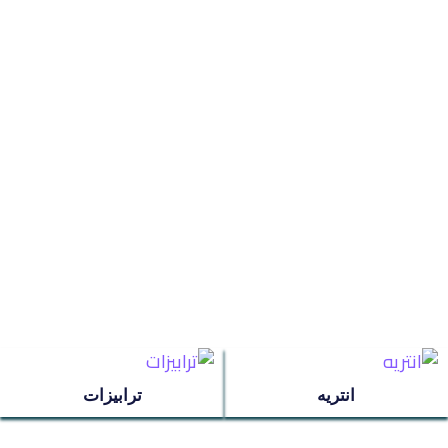
ترابيزات
جزامات
غرف اطفال
سفره
غرف نوم
ركنه
انتريه
ترابيزات