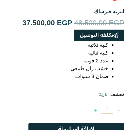
ترابيزات
انتريه فيرساك
جزامات
السعر
السعر
37.500,00
EGP
48.500,00
EGP
غرف اطفال
الأصلي
الحالي
تكلفه التوصيل
هو:
هو:
كنبة ثلاثية
سفره
كنبة ثنائية
00,00 EGP.
48.500,00 EGP.
عدد 2 فوتيه
غرف نوم
خشب زان طبيعي
ضمان 3 سنوات
ركنه
انتريه
تصنيف
مراتب
كمية
+
-
انتريه
ترابيزة استانلس
فيرساك
إضافة إلى السلة