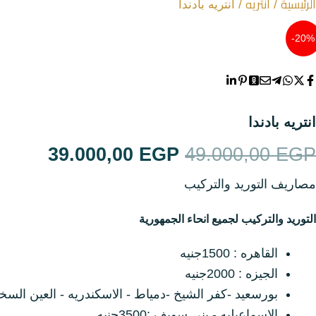
الرئيسية
انتريه
/
/ انتريه بادندا
انتريه
20%-
ترابيزات
جزامات
انتريه بادندا
غرف اطفال
السعر
السعر
39.000,00
EGP
49.000,00
EGP
سفره
الأصلي
الحالي
مصاريف التوريد والتركيب
غرف نوم
هو:
هو:
التوريد والتركيب لجميع انحاء الجمهورية
,00 EGP.
49.000,00 EGP.
ركنه
القاهره : 1500جنيه
الجيزه : 2000جنيه
مراتب
بورسعيد -كفر الشيخ -دمياط - الاسكندريه - العين السخنه : 00
الاسماعيليه - بني سويف :3500جنيه