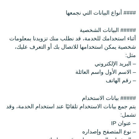
ترابيزات
#### أنواع البيانات التي نجمعها
جزامات
##### البيانات الشخصية
غرف اطفال
أثناء استخدامك للخدمة، قد نطلب منك تزويدنا بمعلومات
شخصية يمكن استخدامها للاتصال بك أو التعرف عليك،
سفره
مثل:
– البريد الإلكتروني
غرف نوم
– الاسم الأول واسم العائلة
– رقم الهاتف
ركنه
##### بيانات الاستخدام
مراتب
يتم جمع بيانات الاستخدام تلقائيًا عند استخدام الخدمة، وقد
تشمل:
ترابيزة استانلس
– عنوان IP
– نوع المتصفح وإصداره