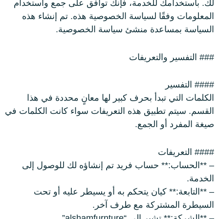
لك. باستخدامك للخدمة، فإنك توافق على جمع واستخدام
ترابيزات
المعلومات وفقًا لسياسة الخصوصية هذه. تم إنشاء هذه
السياسة بمساعدة منشئ سياسة الخصوصية.
جزامات
### التفسير والتعريفات
غرف اطفال
#### التفسير
الكلمات التي تبدأ بحرف كبير لها معانٍ محددة في هذا
القسم. سيتم تطبيق هذه التعريفات سواء كانت الكلمات في
سفره
صيغة المفرد أو الجمع.
#### التعريفات
غرف نوم
– **الحساب:** حساب فريد تم إنشاؤه لك للوصول إلى
الخدمة.
– **التابعة:** كيان يتحكم به أو يسيطر عليه أو تحت
ركنه
السيطرة المشتركة مع طرف آخر.
– **الشركة:** تشير إلى “alshamfurnture”.