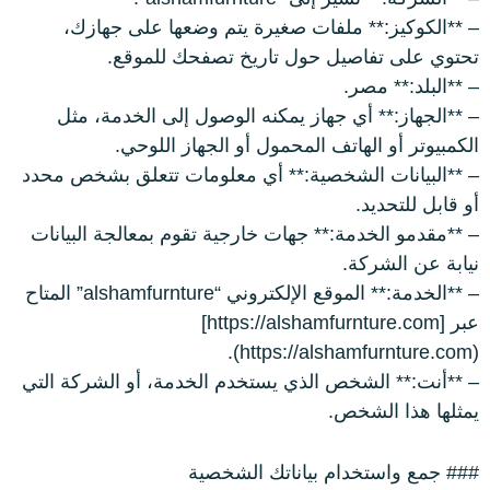
مراتب
– **الكوكيز:** ملفات صغيرة يتم وضعها على جهازك،
تحتوي على تفاصيل حول تاريخ تصفحك للموقع.
– **البلد:** مصر.
ترابيزة استانلس
– **الجهاز:** أي جهاز يمكنه الوصول إلى الخدمة، مثل
الكمبيوتر أو الهاتف المحمول أو الجهاز اللوحي.
– **البيانات الشخصية:** أي معلومات تتعلق بشخص محدد
عروض سريه
أو قابل للتحديد.
– **مقدمو الخدمة:** جهات خارجية تقوم بمعالجة البيانات
عن الشركة
نيابة عن الشركة.
– **الخدمة:** الموقع الإلكتروني “alshamfurnture” المتاح
تواصل معنا
عبر [https://alshamfurnture.com]
(https://alshamfurnture.com).
اتمام الطلب
– **أنت:** الشخص الذي يستخدم الخدمة، أو الشركة التي
يمثلها هذا الشخص.
انتريه
### جمع واستخدام بياناتك الشخصية