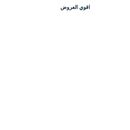
ترابيزات
اقوي العروض
جزامات
غرف اطفال
سفره
غرف نوم
ركنه