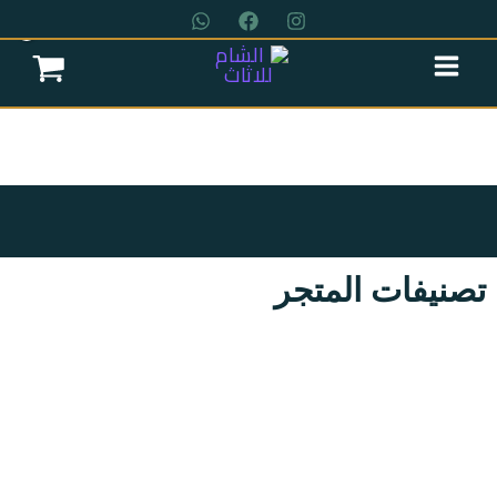
خطي
لى
لمحتوى
عروض سريه
عن الشركة
تواصل معنا
تصنيفات المتجر
اتمام الطلب
غرف-نوم
غرف-اطفال
سفرة
ركنة
انترية
جزامات
انتريه
ترابزات
مراتب
ترابيزة استانلس